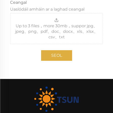
Ceangal
Uaslódáil amháin ar a laghad ceangal
Up to 3 files，more 30mb，suppor jpg、
jpeg、png、pdf、doc、docx、xls、xlsx、
csv、txt
SEOL