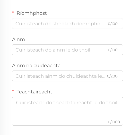
Ríomhphost
0/100
Ainm
0/100
Ainm na cuideachta
0/200
Teachtaireacht
0/1000