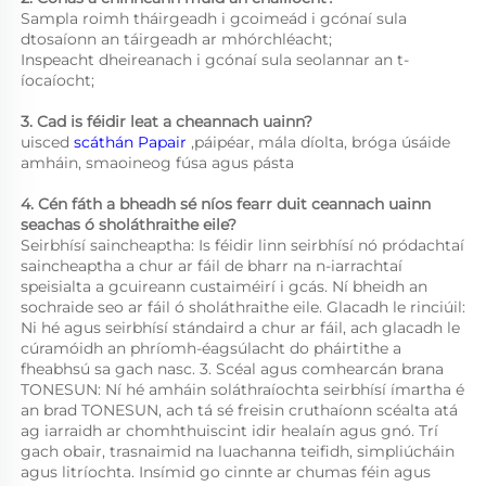
Sampla roimh tháirgeadh i gcoimeád i gcónaí sula 
dtosaíonn an táirgeadh ar mhórchléacht; 
Inspeacht dheireanach i gcónaí sula seolannar an t-
íocaíocht; 
3. Cad is féidir leat a cheannach uainn? 
uisced 
scáthán Papair 
,páipéar, mála díolta, bróga úsáide 
amháin, smaoineog fúsa agus pásta 
4. Cén fáth a bheadh sé níos fearr duit ceannach uainn 
seachas ó sholáthraithe eile? 
Seirbhísí saincheaptha: Is féidir linn seirbhísí nó pródachtaí 
saincheaptha a chur ar fáil de bharr na n-iarrachtaí 
speisialta a gcuireann custaiméirí i gcás. Ní bheidh an 
sochraide seo ar fáil ó sholáthraithe eile. Glacadh le rinciúil: 
Ni hé agus seirbhísí stándaird a chur ar fáil, ach glacadh le 
cúramóidh an phríomh-éagsúlacht do pháirtithe a 
fheabhsú sa gach nasc. 3. Scéal agus comhearcán brana 
TONESUN: Ní hé amháin soláthraíochta seirbhísí ímartha é 
an brad TONESUN, ach tá sé freisin cruthaíonn scéalta atá 
ag iarraidh ar chomhthuiscint idir healaín agus gnó. Trí 
gach obair, trasnaimid na luachanna teifidh, simpliúcháin 
agus litríochta. Insímid go cinnte ar chumas féin agus 