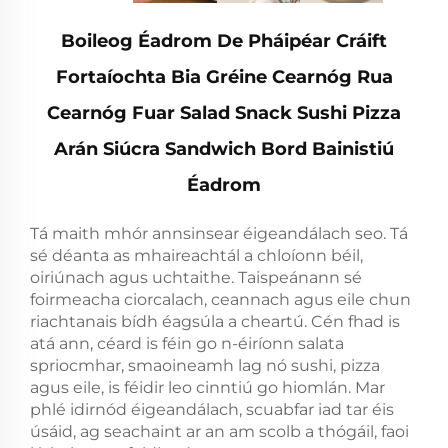
Boileog Éadrom De Pháipéar Cráift
Fortaíochta Bia Gréine Cearnóg Rua
Cearnóg Fuar Salad Snack Sushi Pizza
Arán Siúcra Sandwich Bord Bainistiú
Éadrom
Tá maith mhór annsinsear éigeandálach seo. Tá
sé déanta as mhaireachtál a chloíonn béil,
oiriúnach agus uchtaithe. Taispeánann sé
foirmeacha ciorcalach, ceannach agus eile chun
riachtanais bídh éagsúla a cheartú. Cén fhad is
atá ann, céard is féin go n-éiríonn salata
spriocmhar, smaoineamh lag nó sushi, pizza
agus eile, is féidir leo cinntiú go hiomlán. Mar
phlé idirnód éigeandálach, scuabfar iad tar éis
úsáid, ag seachaint ar an am scolb a thógáil, faoi