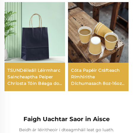
TSUNDéileáil Léirmharc
Cóta Papéir Cráfteach
Saincheaptha Peiper
Rímhírithe
Chríosta Tóin Béaga don
Díchumasach 8oz-16oz
Fheidhmiú Nollaig agus
nua-tionscnamh le
Bliain Nua Pacáil Bia
haghaidh Cóca Fia nó
Scáthán Scréachta
Tae
Faigh Uachtar Saor in Aisce
Beidh ár léiritheoir i dteagmháil leat go luath.