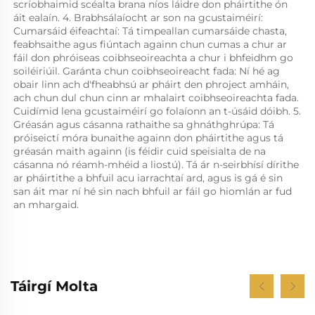
scríobhaimid scéalta brana níos láidre don pháirtithe ón 
áit ealaín. 4. Brabhsálaíocht ar son na gcustaiméirí: 
Cumarsáid éifeachtaí: Tá timpeallan cumarsáide chasta, 
feabhsaithe agus fiúntach againn chun cumas a chur ar 
fáil don phróiseas coibhseoireachta a chur i bhfeidhm go 
soiléiriúil. Garánta chun coibhseoireacht fada: Ní hé ag 
obair linn ach d'fheabhsú ar pháirt den phroject amháin, 
ach chun dul chun cinn ar mhalairt coibhseoireachta fada. 
Cuidímid lena gcustaiméirí go folaíonn an t-úsáid dóibh. 5. 
Gréasán agus cásanna rathaithe sa ghnáthghrúpa: Tá 
próiseictí móra bunaithe againn don pháirtithe agus tá 
gréasán maith againn (is féidir cuid speisialta de na 
cásanna nó réamh-mhéid a liostú). Tá ár n-seirbhísí dírithe 
ar pháirtithe a bhfuil acu iarrachtaí ard, agus is gá é sin 
san áit mar ní hé sin nach bhfuil ar fáil go hiomlán ar fud 
an mhargaid. 
Táirgí Molta