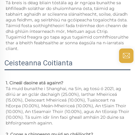
Tá breis is déag bliain tóstála ag ár ngrúpa bunaithe sa 
bhfilleadh soláthar do shuíomhanna ósta, táimid ag 
tabhairt aghaidh ar scileanna slánaitheacht, soilse, dúradh 
agus feidhm, ag seirbhísú na gcóipeacha togaíochta ósta. 
Táimid fosta soithightheoirí fada tréimhse don cheann de 
dhá ghlúin íntearneach mór, Meituan agus Ctrip. 
Tugaimid freagra go tapa agus tugaimid comhfhiosruithe 
thar a bheith feabhsaithe ar sonna éagsúla na n-iarratais 
cliant. 
Ceisteanna Coitianta
1. Cineál daoine atá againn? 
Tá muid bunaithe i Shanghai, na Sín, ag tosú ó 2021, ag 
díriú ar an gclár dachaigh (25.00%), Iarthar Mheiriceá 
(15.00%), Deisceart Mheiriceá (10.00%), Tuaisceart na 
hEorpa (10.00%), Meán-Mheiriceá (10.00%), An tSiain Thoir 
(10.00%), An tSeamair Thoir (10.00%), agus An tEoraip Thoir 
(10.00%). Tá suim idir linn faoi gheall amháin 20 duine sa 
bhfoirgneamh againn. 
2. Conas a chinneann muid an cháilíocht? 