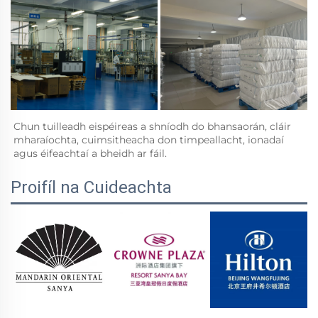
Chun tuilleadh eispéireas a shníodh do bhansaorán, cláir 
mharaíochta, cuimsitheacha don timpeallacht, ionadaí 
agus éifeachtaí a bheidh ar fáil. 
Proifíl na Cuideachta