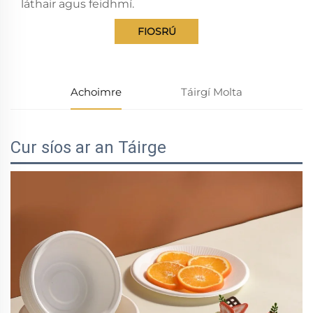
láthair agus feidhmí.
FIOSRÚ
Achoimre
Táirgí Molta
Cur síos ar an Táirge