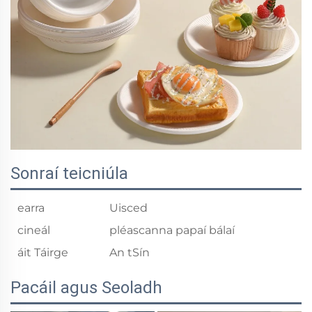
Sonraí teicniúla
earra
Uisced
cineál
pléascanna papaí bálaí
áit Táirge
An tSín
Pacáil agus Seoladh