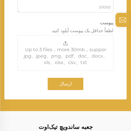
0/1000
پیوست
لطفاً حداقل یک پیوست آپلود کنید
Up to 3 files，more 30mb，suppor
jpg、jpeg、png、pdf、doc、docx、
xls、xlsx、csv、txt
ارسال
جعبه ساندویچ تیک‌اوت