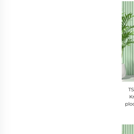
TS
Kr
plo