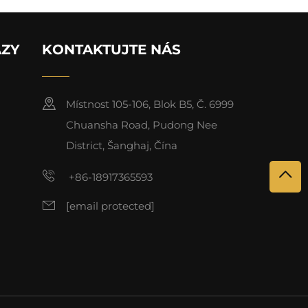
AZY
KONTAKTUJTE NÁS
Místnost 105-106, Blok B5, Č. 6999
Chuansha Road, Pudong Nee
District, Šanghaj, Čína
+86-18917365593
[email protected]