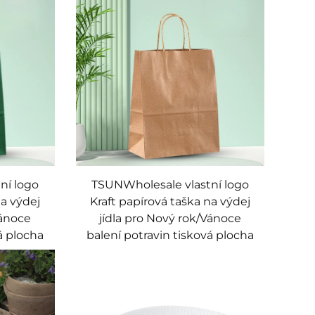
ní logo
TSUNWholesale vlastní logo
na výdej
Kraft papírová taška na výdej
Vánoce
jídla pro Nový rok/Vánoce
á plocha
balení potravin tisková plocha