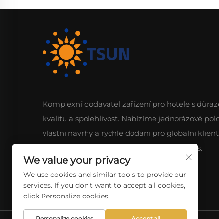
Komplexní dodavatel zařízení pro hotele s důra
kvalitu a spolehlivost. Nabízíme jednorázové polo
vlastní návrhy a rychlé dodání pro globální klient
Prozkoumejte naši širokou nabídku již dnes.
We value your privacy
We use cookies and similar tools to provide our
services. If you don't want to accept all cookies,
click Personalize cookies.
Personalize cookies
Accept all