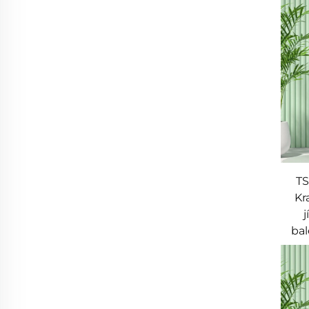
TS
Kr
bal