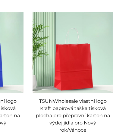
ní logo
TSUNWholesale vlastní logo
tisková
Kraft papírová taška tisková
karton na
plocha pro přepravní karton na
ový
výdej jídla pro Nový
rok/Vánoce