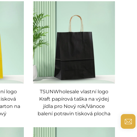
ní logo
TSUNWholesale vlastní logo
tisková
Kraft papírová taška na výdej
karton na
jídla pro Nový rok/Vánoce
ový
balení potravin tisková plocha