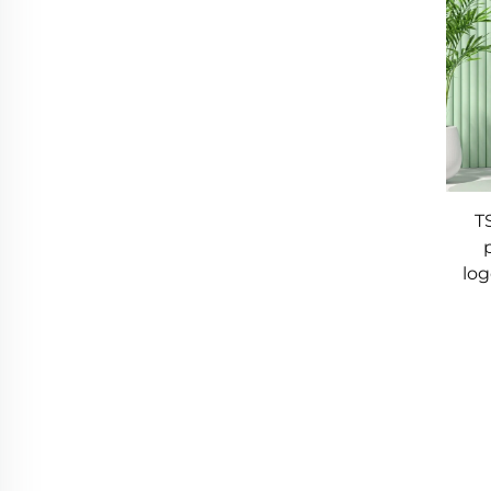
T
log