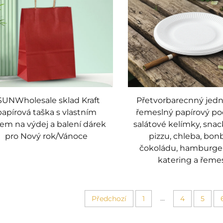
SUNWholesale sklad Kraft
Přetvorbarecnný jed
papírová taška s vlastním
řemeslný papírový p
em na výdej a balení dárek
salátové kelímky, snack
pro Nový rok/Vánoce
pizzu, chleba, bon
čokoládu, hamburger
katering a řeme
...
Předchozí
1
4
5