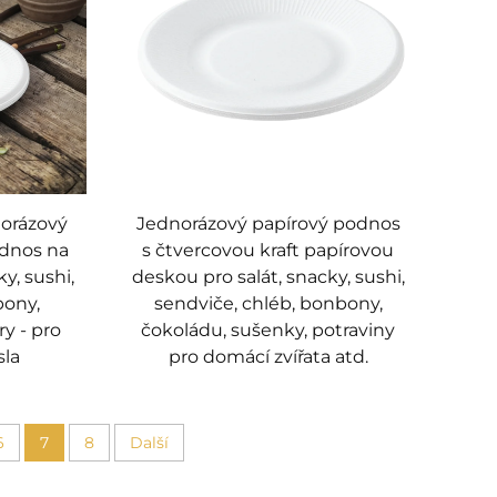
norázový
Jednorázový papírový podnos
odnos na
s čtvercovou kraft papírovou
y, sushi,
deskou pro salát, snacky, sushi,
bony,
sendviče, chléb, bonbony,
y - pro
čokoládu, sušenky, potraviny
sla
pro domácí zvířata atd.
6
7
8
Další