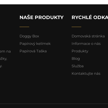
NAŠE PRODUKTY
RYCHLÉ ODK
Doggy Box
Domovská stránka
Papírový kelímek
Informace o nás
Papírová Taška
Produkty
zem na
žky,
Blog
y.
Služba
Kontaktujte nás