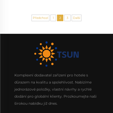
Předchozí
1
2
3
Další
Komplexní dodavatel zařízení pro hotele s
důrazem na kvalitu a spolehlivost. Nabízíme
jednorázové položky, vlastní návrhy a rychlé
dodání pro globální klienty. Prozkoumejte naši
širokou nabídku již dnes.