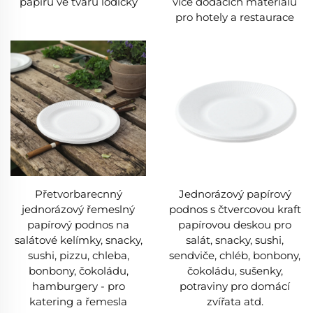
papíru ve tvaru lodičky
více dodacích materiálů
pro hotely a restaurace
Přetvorbarecnný
Jednorázový papírový
jednorázový řemeslný
podnos s čtvercovou kraft
papírový podnos na
papírovou deskou pro
salátové kelímky, snacky,
salát, snacky, sushi,
sushi, pizzu, chleba,
sendviče, chléb, bonbony,
bonbony, čokoládu,
čokoládu, sušenky,
hamburgery - pro
potraviny pro domácí
katering a řemesla
zvířata atd.