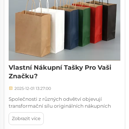
Vlastní Nákupní Tašky Pro Vaši
Značku?
2025-12-01 13:27:00
Společnosti z různých odvětví objevují
transformační sílu originálních nákupních
tašek jako klíčových ambasadorek značky,
Zobrazit více
jejichž působnost sahá daleko za hranice
samotné dopravy produktů. Tyto