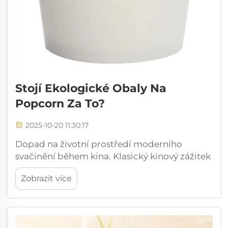
Stojí Ekologické Obaly Na
Popcorn Za To?
2025-10-20 11:30:17
Dopad na životní prostředí moderního
svačinění během kina. Klasický kinový zážitek
vždy zahrnoval známé šustění obalů od
Zobrazit více
popcornu, zatímco diváci se usazovali ke
svému filmu. Tradiční obaly na popcorn však
zanechaly...