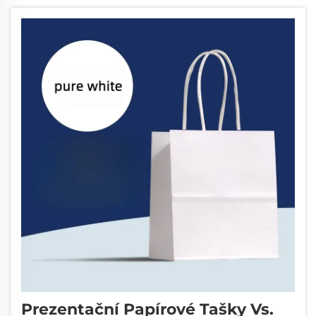
darováním. Tyto univerzální doplňky slouží
m...
Prezentační Papírové Tašky Vs.