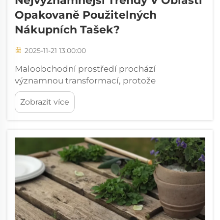
Nejvýznamnější Trendy V Oblasti
Opakovaně Použitelných
Nákupních Tašek?
2025-11-21 13:00:00
Maloobchodní prostředí prochází
významnou transformací, protože
spotřebitelé stále více upřednostňují
Zobrazit více
udržitelnost a environmentální odpovědnost
ve svých nákupních rozhodnutích.
Opakovaně použitelné nákupní tašky se staly
jedním z nejviditelnějších symbolů...