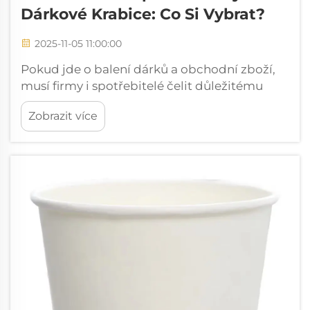
Dárkové Krabice: Co Si Vybrat?
2025-11-05 11:00:00
Pokud jde o balení dárků a obchodní zboží,
musí firmy i spotřebitelé čelit důležitému
rozhodnutí mezi papírovými taškami a
Zobrazit více
dárkovými krabicemi. Každá možnost balení
nabízí zřetelné výhody, které mohou výrazně
ovlivnit vnímání značky, zákaznickou
zkušenost...