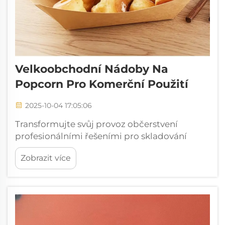
Velkoobchodní Nádoby Na
Popcorn Pro Komerční Použití
2025-10-04 17:05:06
Transformujte svůj provoz občerstvení
profesionálními řešeními pro skladování
popcornu. Úspěch každého stánku s
Zobrazit více
občerstvením nebo zábavního zařízení závisí
do značné míry na efektivním servisu s
pochutinami a popcorn zůstává
nepopiratelným oblíbencem publika. V
samém středu bezproblémové...