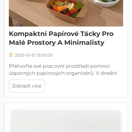
Kompaktní Papírové Tácky Pro
Malé Prostory A Minimalisty
2025-10-15 13:00:00
Přetvořte své pracovní prostředí pomocí
úsporných papírových organizérů. V dnešní
době stále kompaktnějších bytových a
Zobrazit více
pracovních prostor je potřeba efektivních
organizačních řešení důležitější než kdy dříve.
Kompaktní podložky na papír se staly
nezbytnou součástí...