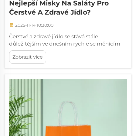
Nejlepší Misky Na Saláty Pro
Čerstvé A Zdravé Jídlo?
2025-11-14 10:30:00
Čerstvé a zdravé jídlo se stává stále
důležitějším ve dnešním rychle se měnícím
světě a volba servírovacích nádob může
Zobrazit více
výrazně ovlivnit jak prezentaci, tak i chuťové
zažití výživově hodnotných potravin. Kvalitní
salátové misky tvoří základ pro...