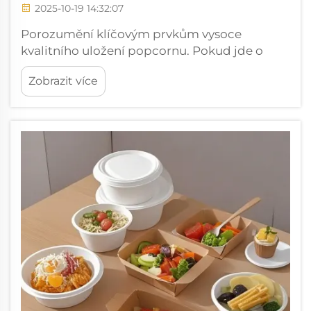
2025-10-19 14:32:07
Porozumění klíčovým prvkům vysoce
kvalitního uložení popcornu. Pokud jde o
uchování chutě křupavého a čerstvého
Zobrazit více
oblíbeného kinového snacku, odolnost obalu
na popcorn hraje klíčovou roli. Od kin až po
domácí zábavu...