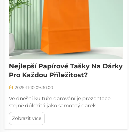
Nejlepší Papírové Tašky Na Dárky
Pro Každou Příležitost?
2025-11-10 09:30:00
Ve dnešní kultuře darování je prezentace
stejně důležitá jako samotný dárek.
Prezentační papírové tašky se vyvinuly z
Zobrazit více
jednoduchých nosičů na sofistikovaná balicí
řešení, která obohacují celou zkušenost s