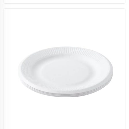
firem šetrných k životnímu prostředí. Tyto
inovativní nádoby kombinují f...