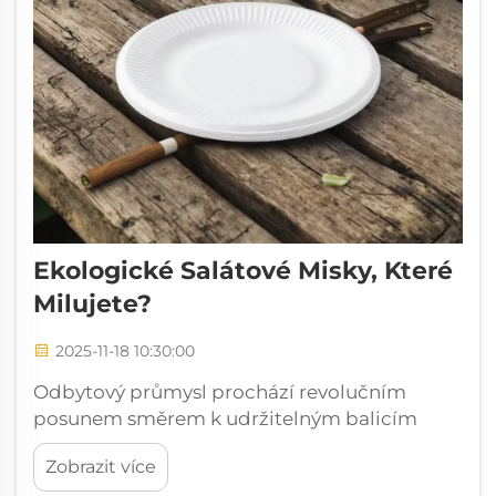
Ekologické Salátové Misky, Které
Milujete?
2025-11-18 10:30:00
Odbytový průmysl prochází revolučním
posunem směrem k udržitelným balicím
řešením, přičemž jednorázové misky z
Zobrazit více
krafťového papíru se stávají oblíbenou volbou